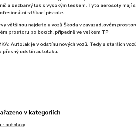
lnič a bezbarvý lak s vysokým leskem. Tyto aerosoly mají sp
ofesionální stříkací pistole.
rvy většinou najdete u vozů Škoda v zavazadlovém prostor
m prostoru po bocích, případně ve velkém TP.
: Autolak je v odstínu nových vozů. Tedy u starších vozů
 přesný odstín autolaku.
zařazeno v kategoriích
 - autolaky