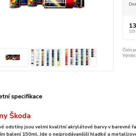
Dos
13
115
Číslo p
Výrobc
tní specifikace
ny Škoda
vé odstíny jsou velmi kvalitní akrylátové barvy v barevné 
ím balení 150ml. Jde o nejprodávanější hladké a metalízov