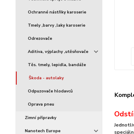
Ochranné nástřiky karoserie
Tmely ,barvy ,laky karoserie
Odrezovače
Aditiva, výplachy ,utěsňovače
Těs. tmely, lepidla, bandáže
Škoda - autolaky
Odpuzovače hlodavců
Komple
Oprava pneu
Odstí
Zimní přípravky
Jednotli
Nanotech Europe
speciáln