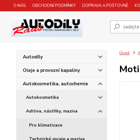
O NÁS
OBCHODNÍ PODMÍNKY
DOPRAVA A POŠTOVNÉ
K
Úvod
A
Autodíly
Moti
Oleje a provozní kapaliny
Autokosmetika, autochemie
Autokosmetika
Aditiva, nástřiky, maziva
Pro klimatizace
Technické spreje a maziva