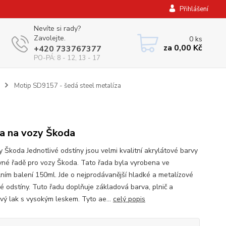
Přihlášení
Nevíte si rady?
Zavolejte.
0
ks
za
0,00 Kč
+420 733767377
PO-PÁ: 8 - 12, 13 - 17
Motip SD9157 - šedá steel metalíza
a na vozy Škoda
y Škoda Jednotlivé odstíny jsou velmi kvalitní akrylátové barvy
vné řadě pro vozy Škoda. Tato řada byla vyrobena ve
lním balení 150ml. Jde o nejprodávanější hladké a metalízové
é odstíny. Tuto řadu doplňuje základová barva, plnič a
vý lak s vysokým leskem. Tyto ae...
celý popis