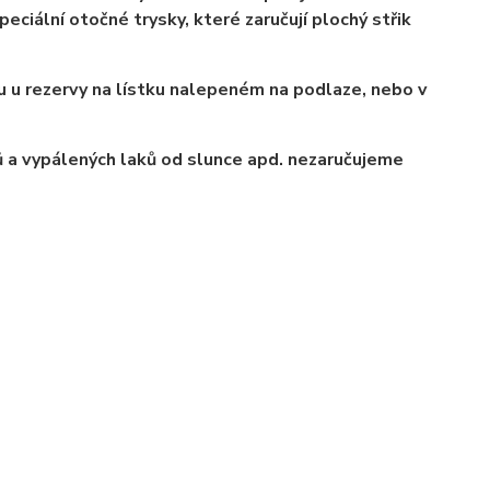
eciální otočné trysky, které zaručují plochý střik
u u rezervy na lístku nalepeném na podlaze, nebo v
 a vypálených laků od slunce apd. nezaručujeme