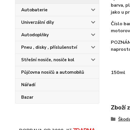
barva, p
Autobaterie
jako u pr
Univerzální díly
Číslo ba
motorové
Autodoplňky
POZNÁMKA
Pneu , disky , příslušenství
naprosto
Střešní nosiče, nosiče kol
Půjčovna nosičů a automobilů
150ml
Nářadí
Bazar
Zboží 
Škoda