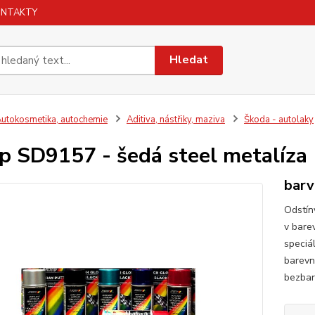
ONTAKTY
Hledat
utokosmetika, autochemie
Aditiva, nástřiky, maziva
Škoda - autolaky
p SD9157 - šedá steel metalíza
barv
Odstín
v bare
speciá
barevn
bezbar