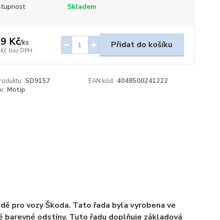
tupnost
Skladem
9 Kč
/
ks
Přidat do košíku
 Kč
bez DPH
roduktu:
SD9157
EAN kód:
4048500241222
e:
Motip
řadě pro vozy Škoda. Tato řada byla vyrobena ve
é barevné odstíny. Tuto řadu doplňuje základová