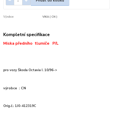
Přidat do košíku
Výrobce:
VIKA ( CN )
Kompletní specifikace
Miska předního tlumiče P/L
pro vozy Škoda Octavia I. 10/96->
výrobce : CN
Orig.č.: 1J0-412319C