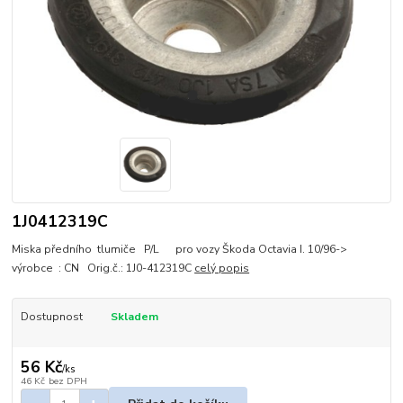
1J0412319C
Miska předního tlumiče P/L pro vozy Škoda Octavia I. 10/96->
výrobce : CN Orig.č.: 1J0-412319C
celý popis
Dostupnost
Skladem
56 Kč
/
ks
46 Kč
bez DPH