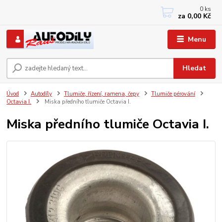
0
ks
+420 733767377
za
0,00 Kč
PO-PÁ: 8 - 12, 13 - 17
Menu
Hledat
Úvod
Autodíly
Tlumiče, řízení, ramena, čepy
Tlumiče pérování
Octavia I.
Miska předního tlumiče Octavia I.
Miska předního tlumiče Octavia I.