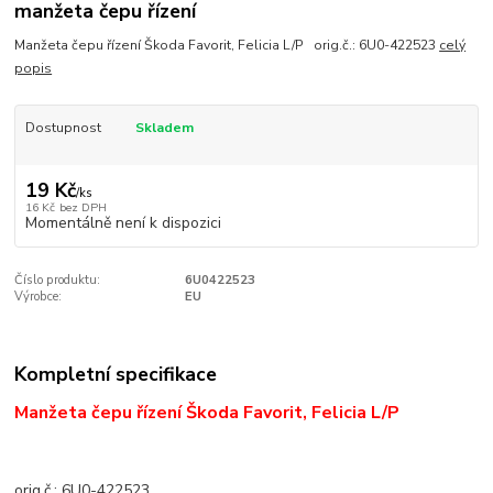
manžeta čepu řízení
Manžeta čepu řízení Škoda Favorit, Felicia L/P orig.č.: 6U0-422523
celý
popis
Dostupnost
Skladem
19 Kč
/
ks
16 Kč
bez DPH
Momentálně není k dispozici
Číslo produktu:
6U0422523
Výrobce:
EU
Kompletní specifikace
Manžeta čepu řízení Škoda Favorit, Felicia L/P
orig.č.: 6U0-422523