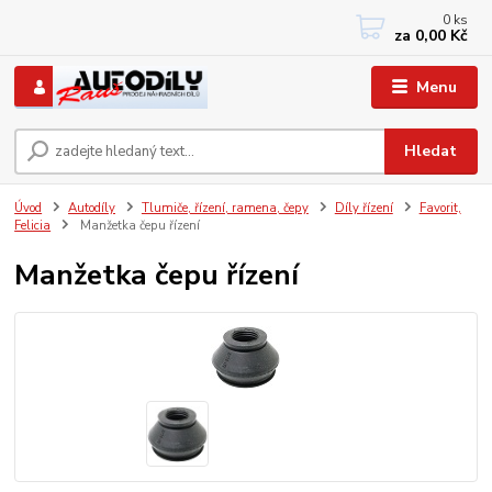
0
ks
+420 733767377
za
0,00 Kč
PO-PÁ: 8 - 12, 13 - 17
Menu
Hledat
Úvod
Autodíly
Tlumiče, řízení, ramena, čepy
Díly řízení
Favorit,
Felicia
Manžetka čepu řízení
Manžetka čepu řízení