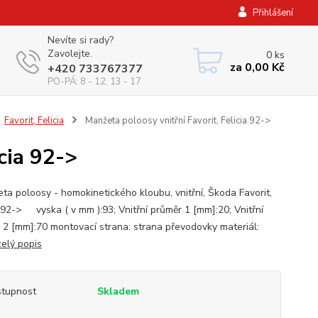
Přihlášení
Nevíte si rady?
Zavolejte.
0
ks
za
0,00 Kč
+420 733767377
PO-PÁ: 8 - 12, 13 - 17
Favorit, Felicia
Manžeta poloosy vnitřní Favorit, Felicia 92->
cia 92->
a poloosy - homokinetického kloubu, vnitřní, Škoda Favorit,
a 92-> vyska ( v mm ):93; Vnitřní průměr 1 [mm]:20; Vnitřní
 2 [mm]:70 montovací strana: strana převodovky materiál:
celý popis
tupnost
Skladem