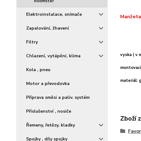
Roomster
Elektroinstalace, snímače
Manžeta 
Zapalování, žhavení
Filtry
vyska ( v 
Chlazení, vytápění, klima
montovací
Kola , pneu
materiál:
Motor a převodovka
Příprava směsi a paliv. systém
Příslušenství , nosiče
Zboží 
Řemeny, řetězy, kladky
Favori
Spojky , díly spojky