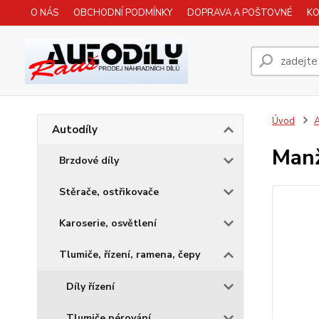
O NÁS
OBCHODNÍ PODMÍNKY
DOPRAVA A POŠTOVNÉ
K
Úvod
A
Autodíly
Manž
Brzdové díly
Stěrače, ostřikovače
Karoserie, osvětlení
Tlumiče, řízení, ramena, čepy
Díly řízení
Tlumiče pérování