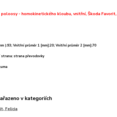
poloosy - homokinetického kloubu, vnitřní, Škoda Favorit, 
mm ):
93
; Vnitřní průměr 1 [mm]:
20
; Vnitřní průměr 2 [mm]:
70
 strana: strana převodovky
 guma
zařazeno v kategoriích
t, Felicia