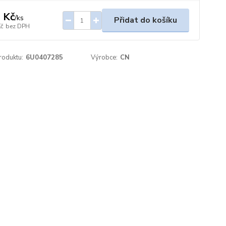
 Kč
/
ks
Přidat do košíku
Kč
bez DPH
roduktu:
6U0407285
Výrobce:
CN