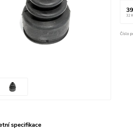
39
32 
Číslo p
tní specifikace