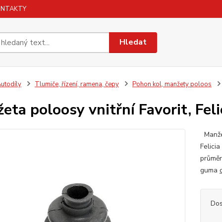
ONTAKTY
Hledat
utodíly
Tlumiče, řízení, ramena, čepy
Pohon kol, manžety poloos
eta poloosy vnitřní Favorit, Feli
Manžet
Felici
průměr
guma
Dos