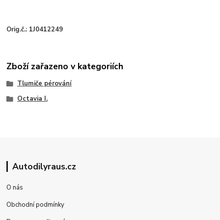
Orig.č.: 1J0412249
Zboží zařazeno v kategoriích
Tlumiče pérování
Octavia I.
Autodilyraus.cz
O nás
Obchodní podmínky