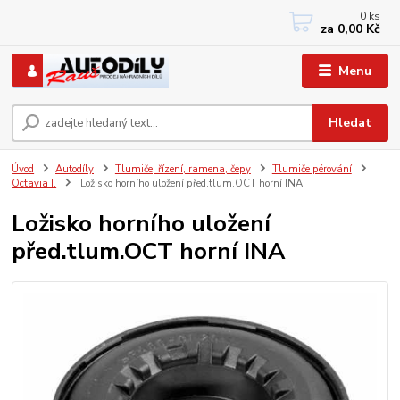
0
ks
+420 733767377
za
0,00 Kč
PO-PÁ: 8 - 12, 13 - 17
Menu
Hledat
Úvod
Autodíly
Tlumiče, řízení, ramena, čepy
Tlumiče pérování
Octavia I.
Ložisko horního uložení před.tlum.OCT horní INA
Ložisko horního uložení
před.tlum.OCT horní INA