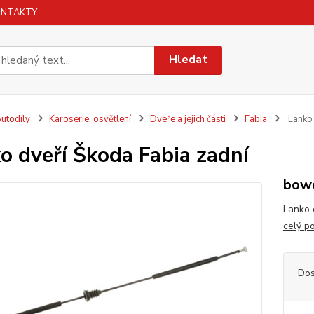
ONTAKTY
Hledat
utodíly
Karoserie, osvětlení
Dveře a jejich části
Fabia
Lanko 
o dveří Škoda Fabia zadní
bowd
Lanko 
celý p
Dos