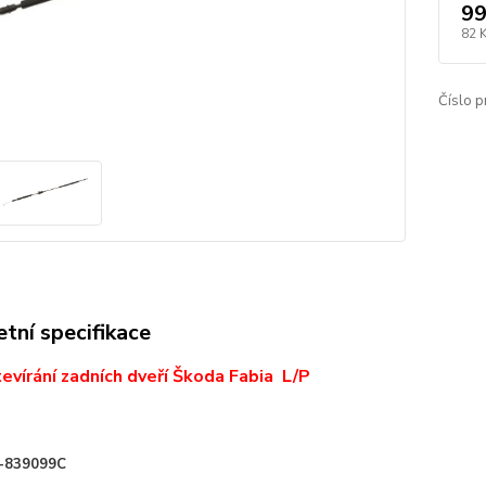
99
82 
Číslo p
tní specifikace
evírání zadních dveří Škoda Fabia L/P
Y6-839099C