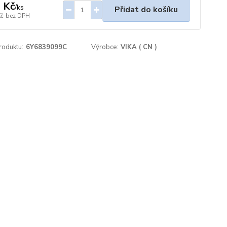
 Kč
/
ks
Přidat do košíku
Kč
bez DPH
roduktu:
6Y6839099C
Výrobce:
VIKA ( CN )