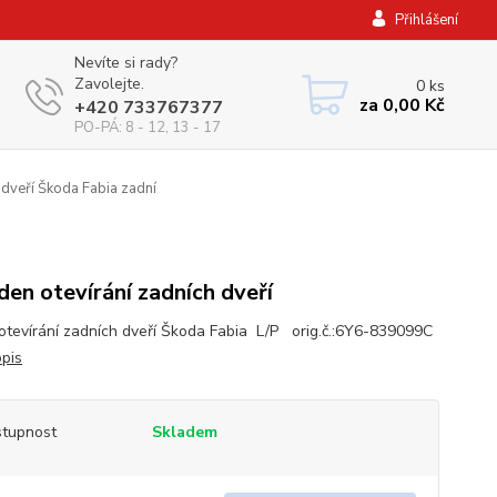
Přihlášení
Nevíte si rady?
Zavolejte.
0
ks
za
0,00 Kč
+420 733767377
PO-PÁ: 8 - 12, 13 - 17
dveří Škoda Fabia zadní
en otevírání zadních dveří
otevírání zadních dveří Škoda Fabia L/P orig.č.:6Y6-839099C
opis
tupnost
Skladem