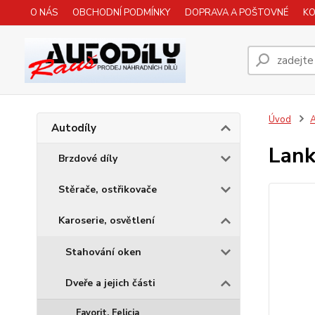
O NÁS
OBCHODNÍ PODMÍNKY
DOPRAVA A POŠTOVNÉ
K
Úvod
A
Autodíly
Lank
Brzdové díly
Stěrače, ostřikovače
Karoserie, osvětlení
Stahování oken
Dveře a jejich části
Favorit, Felicia