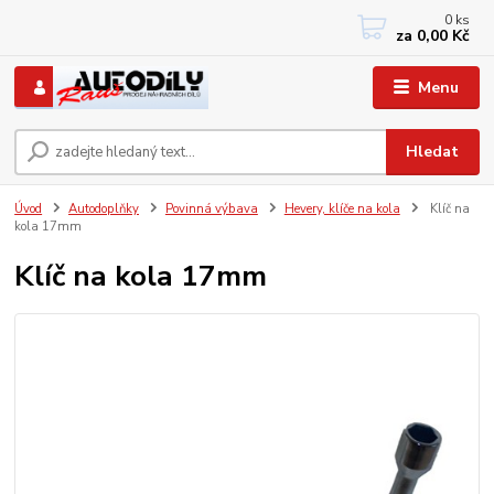
0
ks
+420 733767377
za
0,00 Kč
PO-PÁ: 8 - 12, 13 - 17
Menu
Hledat
Úvod
Autodoplňky
Povinná výbava
Hevery, klíče na kola
Klíč na
kola 17mm
Klíč na kola 17mm