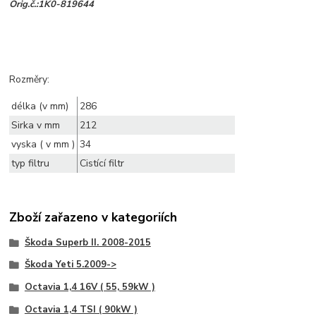
Orig.č.:1K0-819644
Rozměry:
délka (v mm)
286
Sirka v mm
212
vyska ( v mm )
34
typ filtru
Cistící filtr
Zboží zařazeno v kategoriích
Škoda Superb II. 2008-2015
Škoda Yeti 5.2009->
Octavia 1,4 16V ( 55, 59kW )
Octavia 1,4 TSI ( 90kW )