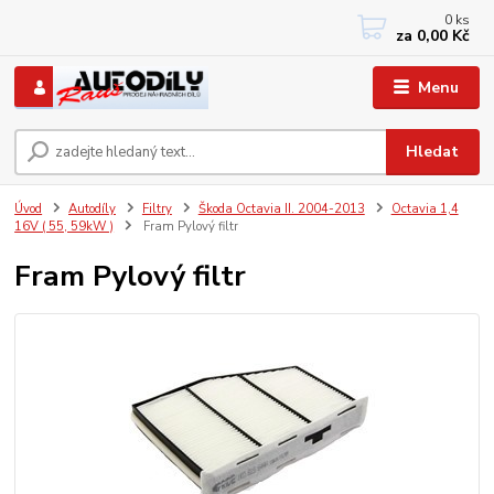
0
ks
+420 733767377
za
0,00 Kč
PO-PÁ: 8 - 12, 13 - 17
Menu
Hledat
Úvod
Autodíly
Filtry
Škoda Octavia II. 2004-2013
Octavia 1,4
16V ( 55, 59kW )
Fram Pylový filtr
Fram Pylový filtr