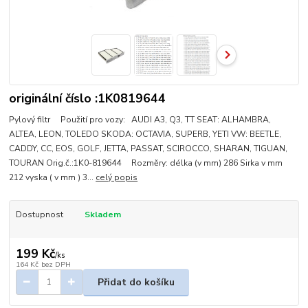
originální číslo :1K0819644
Pylový filtr Použití pro vozy: AUDI A3, Q3, TT SEAT: ALHAMBRA,
ALTEA, LEON, TOLEDO SKODA: OCTAVIA, SUPERB, YETI VW: BEETLE,
CADDY, CC, EOS, GOLF, JETTA, PASSAT, SCIROCCO, SHARAN, TIGUAN,
TOURAN Orig.č.:1K0-819644 Rozměry: délka (v mm) 286 Sirka v mm
212 vyska ( v mm ) 3...
celý popis
Dostupnost
Skladem
199 Kč
/
ks
164 Kč
bez DPH
Přidat do košíku