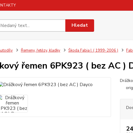
ONTAKTY
Hledat
utodíly
Řemeny, řetězy, kladky
Škoda Fabia I. ( 1999-2006 )
Fab
kový řemen 6PK923 ( bez AC ) 
Drážko
orig.
Dos
24