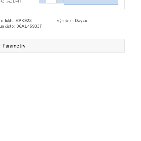
 Kč
bez DPH
roduktu:
6PK923
Výrobce:
Dayco
ní číslo:
06A145933F
Parametry