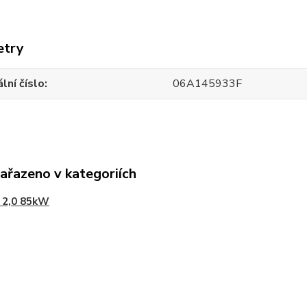
etry
ální číslo
06A145933F
zařazeno v kategoriích
 2,0 85kW