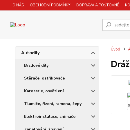
O NÁS
OBCHODNÍ PODMÍNKY
DOPRAVA A POŠTOVNÉ
K
Úvod
A
Autodíly
Dráž
Brzdové díly
Stěrače, ostřikovače
Karoserie, osvětlení
Tlumiče, řízení, ramena, čepy
Elektroinstalace, snímače
Zapalování, žhavení