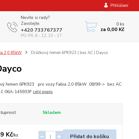
Přihlášení
Nevíte si rady?
Zavolejte.
0
ks
za
0,00 Kč
+420 733767377
PO-PÁ: 8 - 12, 13 - 17
ia 2,0 85kW
Drážkový řemen 6PK923 ( bez AC ) Dayco
Dayco
vý řemen 6PK923 pro vozy Fabia 2,0 85kW 08/99-> bez AC
č.:06A-145933F
celý popis
tupnost
Skladem
9 Kč
/
ks
Přidat do košíku