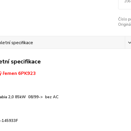
206
Číslo p
Originál
etní specifikace
tní specifikace
ý řemen 6PK923
Fabia 2,0 85kW 08/99-> bez AC
6A-145933F