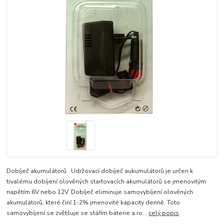
Dobíječ akumulátorů Udržovací dobíječ aukumulátorů je určen k
trvalému dobíjení olověných startovacích akumulátorů se jmenovitým
napětím 6V nebo 12V. Dobíječ eliminuje samovybíjení olověných
akumulátorů, které činí 1-2% jmenovité kapacity denně. Toto
samovybíjení se zvětšuje se stářím baterie a ro...
celý popis