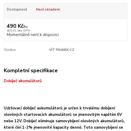
Dostupnost
Není skladem
490 Kč
/
ks
405 Kč
bez DPH
Momentálně není k dispozici
Výrobce:
VÍT FRANEK CZ
Kompletní specifikace
Dobíječ akumulátorů
Udržovací dobíječ aukumulátorů je určen k trvalému dobíjení
olověných startovacích akumulátorů se jmenovitým napětím 6V
nebo 12V. Dobíječ eliminuje samovybíjení olověných akumulátorů,
které činí 1-2% jmenovité kapacity denně. Toto samovybíjení se