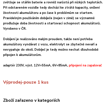
zvětšuje se stářím baterie a rovněž narůstá při nízkých teplotách.
Při odstaveném vozidle tedy dochází ke ztrátě kapacity, snížení
životnosti akumulátoru a po čase k problémům se startem.
Pravidelným používáním dobíječe (nejen v zimě) se významně
prodlužuje doba životnosti a startovací schopnost akumulátorů.
Vyrobeno v ČR.
Dobíjení je realizováno malým proudem, takže není potřeba
akumulátory vyndávat z vozu, elektrolyt se zbytečně nevaří a
nevypařuje do okolí. Dobíječ je tedy možno nechat dlouhodobě
připojen k akumulátorům.
adaptér 230V, výst. 12V=55mA, 6V=85mA,
připojení na zapalovač
Výprodej-pouze 1 kus
Zboží zařazeno v kategoriích