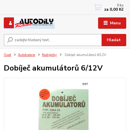
0
ks
+420 733767377
za
0,00 Kč
PO-PÁ: 8 - 12, 13 - 17
Menu
Hledat
Úvod
Autobaterie
Nabíječky
Dobíječ akumulátorů 6/12V
Dobíječ akumulátorů 6/12V