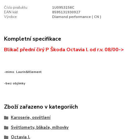
Číslo produktu:
1U0953156C
EAN kód:
8595131930927
Výrobce:
Diamond performance ( CN )
Kompletní specifikace
Blikač přední čirý P Škoda Octavia I. od r.v. 08/00->
-mimo Laurin&Klement
-bez objímky
Zboží zařazeno v kategoriích
Karoserie, osvětlení
Světlomety, blikače, mlhovky
Octavia I.