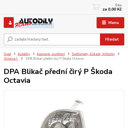
0
ks
+420 733767377
za
0,00 Kč
PO-PÁ: 8 - 12, 13 - 17
Menu
Hledat
Úvod
Autodíly
Karoserie, osvětlení
Světlomety, blikače, mlhovky
Octavia I.
DPA Blikač přední čirý P Škoda Octavia
DPA Blikač přední čirý P Škoda
Octavia