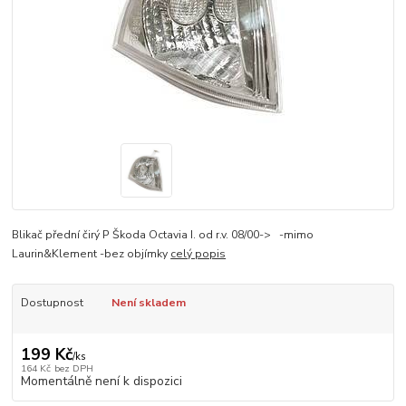
Blikač přední čirý P Škoda Octavia I. od r.v. 08/00-> -mimo
Laurin&Klement -bez objímky
celý popis
Dostupnost
Není skladem
199 Kč
/
ks
164 Kč
bez DPH
Momentálně není k dispozici