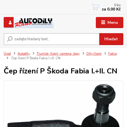
0
ks
+420 733767377
za
0,00 Kč
PO-PÁ: 8 - 12, 13 - 17
Menu
Hledat
Úvod
Autodíly
Tlumiče, řízení, ramena, čepy
Díly řízení
Fabia
Čep řízení P Škoda Fabia I.+II. CN
Čep řízení P Škoda Fabia I.+II. CN