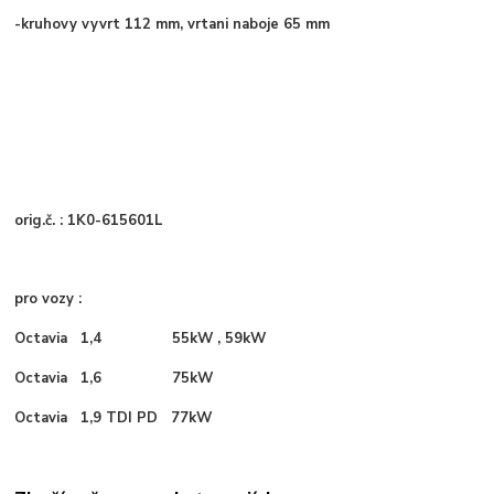
-
kruhovy vyvrt 112 mm, vrtani naboje 65 mm
orig.č. : 1K0-615601L
pro vozy :
Octavia 1,4 55kW , 59kW
Octavia 1,6 75kW
Octavia 1,9 TDI PD 77kW