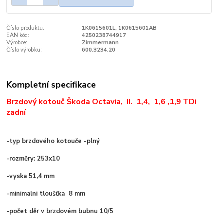
Číslo produktu:
1K0615601L, 1K0615601AB
EAN kód:
4250238744917
Výrobce:
Zimmermann
Číslo výrobku:
600.3234.20
Kompletní specifikace
Brzdový kotouč Škoda Octavia, II. 1,4, 1,6 ,1,9 TDi
zadní
-
typ brzdového kotouče -plný
-rozměry: 253x10
-
vyska 51,4 mm
-minimalni tloušťka 8 mm
-
počet děr v brzdovém bubnu 10/5