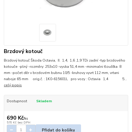
Brzdový kotouč
Brzdový kotouč Škoda Octavia, II. 1,4, 1,6 ,1,9 TDi zadní -typ brzdového
kotouče -plný -rozměry: 253x10 -vyska 51,4 mm -minimalni tloušťka 8
mm -počet děr v brzdovém bubnu 10/5 -kruhovy vyvrt 112 mm, vrtani
naboje 65 mm orig.č. : 1K0-615601L pro vozy : Octavia 1,4 5...
celý popis
Dostupnost
Skladem
690 Kč
/
ks
570 Kč
bez DPH
Přidat do košíku