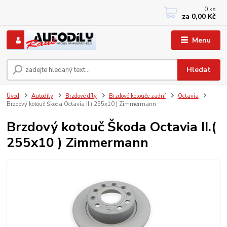
0
ks
+420 733767377
za
0,00 Kč
PO-PÁ: 8 - 12, 13 - 17
Menu
Hledat
Úvod
Autodíly
Brzdové díly
Brzdové kotouče zadní
Octavia
Brzdový kotouč Škoda Octavia II.( 255x10 ) Zimmermann
Brzdový kotouč Škoda Octavia II.(
255x10 ) Zimmermann