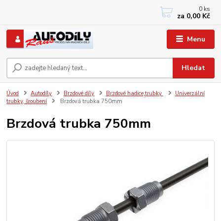
0
ks
+420 733767377
za
0,00 Kč
PO-PÁ: 8 - 12, 13 - 17
Menu
Hledat
Úvod
Autodíly
Brzdové díly
Brzdové hadice,trubky
Univerzální
trubky, šroubení
Brzdová trubka 750mm
Brzdová trubka 750mm