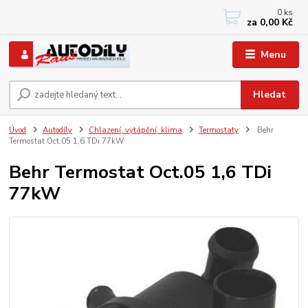
0
ks
+420 733767377
za
0,00 Kč
PO-PÁ: 8 - 12, 13 - 17
Menu
Hledat
Úvod
Autodíly
Chlazení, vytápění, klima
Termostaty
Behr
Termostat Oct.05 1,6 TDi 77kW
Behr Termostat Oct.05 1,6 TDi
77kW