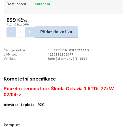
Dostupnost
Skladem
859 Kč
/
ks
710 Kč
bez DPH
Přidat do košíku
Číslo produktu:
03L121111R, 03L121111S
EAN kód:
4250192902477
Výrobce:
Behr ( Germany ) TI 1592
Kompletní specifikace
Pouzdro termostatu Škoda Octavia 1,6TDi 77kW
02/04->
otevírací teplota : 92C
komplet