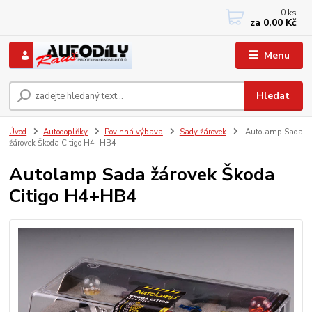
0
ks
+420 733767377
za
0,00 Kč
PO-PÁ: 8 - 12, 13 - 17
Menu
Hledat
Úvod
Autodoplňky
Povinná výbava
Sady žárovek
Autolamp Sada
žárovek Škoda Citigo H4+HB4
Autolamp Sada žárovek Škoda
Citigo H4+HB4