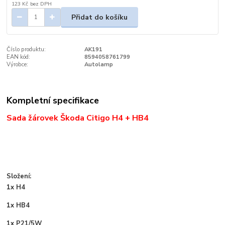
123 Kč
bez DPH
Přidat do košíku
Číslo produktu:
AK191
EAN kód:
8594058761799
Výrobce:
Autolamp
Kompletní specifikace
Sada žárovek Škoda Citigo H4 + HB4
Složení:
1x H4
1x HB4
1x P21/5W