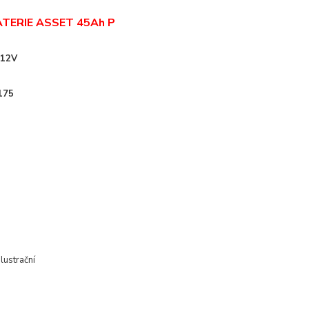
TERIE ASSET 45Ah P
 12V
175
ilustrační