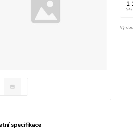
1 
942
Výrobc
tní specifikace