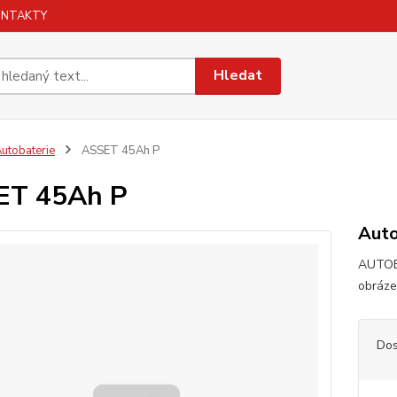
ONTAKTY
Hledat
utobaterie
ASSET 45Ah P
ET 45Ah P
Auto
AUTOB
obrázek
Dos