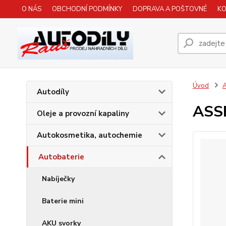
O NÁS
OBCHODNÍ PODMÍNKY
DOPRAVA A POŠTOVNÉ
K
Úvod
A
Autodíly
ASS
Oleje a provozní kapaliny
Autokosmetika, autochemie
Autobaterie
Nabíječky
Baterie mini
AKU svorky