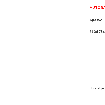
AUTOBA
s.p.380A ,
210x175x
obrázek je 