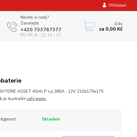
Přihlášení
Nevíte si rady?
Zavolejte.
0
ks
za
0,00 Kč
+420 733767377
PO-PÁ: 8 - 12, 13 - 17
baterie
ATERIE ASSET 45Ah P s.p.380A , 12V 210x175x175
 je ilustrační
celý popis
tupnost
Skladem