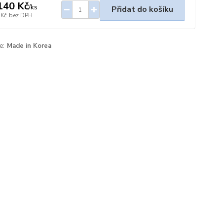
140 Kč
/
ks
Přidat do košíku
 Kč
bez DPH
e:
Made in Korea