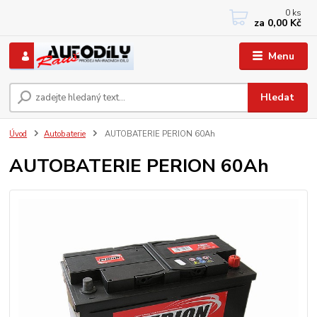
0
ks
+420 733767377
za
0,00 Kč
PO-PÁ: 8 - 12, 13 - 17
Menu
Hledat
Úvod
Autobaterie
AUTOBATERIE PERION 60Ah
AUTOBATERIE PERION 60Ah