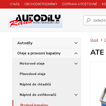
O NÁS
OBCHODNÍ PODMÍNKY
DOPRAVA A POŠTOVNÉ
K
Úvod
O
Autodíly
ATE 
Oleje a provozní kapaliny
Motorové oleje
Převodové oleje
Náplně do chladičů
Náplně do ostřikovačů
Brzdové kapaliny