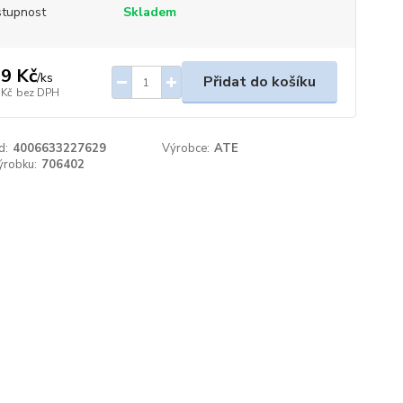
tupnost
Skladem
9 Kč
/
ks
Přidat do košíku
 Kč
bez DPH
d:
4006633227629
Výrobce:
ATE
ýrobku:
706402