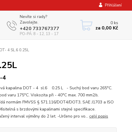
Přihlášení
Nevíte si rady?
Zavolejte.
0
ks
za
0,00 Kč
+420 733767377
PO-PÁ: 8 - 12, 13 - 17
OT- 4 SL.6 0.25L
.25L
-4
á kapalina DOT - 4 sl.6 0.25 L - Suchý bod varu 265°C.
bod varu 175°C. Viskozita při - 40°C max. 700 mm2/s.
ídá normám FMVSS § 571.116/DOT4/DOT3, SAE J1703 a ISO
Mísitelná s brzdovými kapalinami stejné specifikace.
čený interval výměny do 2 let. -Určeno pro vo...
celý popis