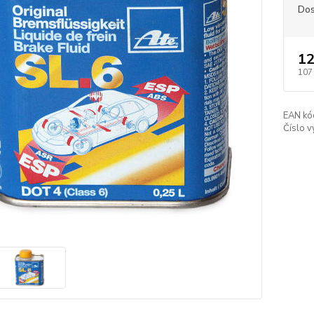
Dos
12
107
EAN kó
Číslo v