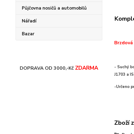
Půjčovna nosičů a automobilů
Komple
Nářadí
Bazar
Brzdová 
ZDARMA
- Suchý b
DOPRAVA OD 3000,-Kč
J1703 a IS
-Určeno p
Zboží 