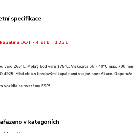
tní specifikace
kapalina DOT - 4 sl.6 0.25 L
od varu 265°C. Mokrý bod varu 175°C. Viskozita při - 40°C max. 700
O 4925. Mísitelná s brzdovými kapalinami stejné specifikace. Doporuče
ro vozidla se systémy ESP!
zařazeno v kategoriích