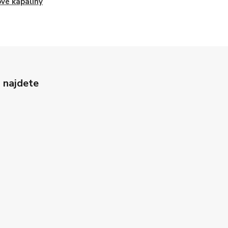
vé kapaliny
 najdete